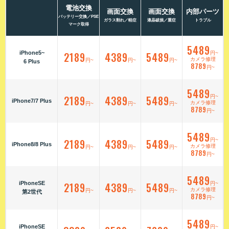
電池交換
画面交換
画面交換
内部パーツ
バッテリー交換／PSE
ガラス割れ／軽症
液晶破損／重症
トラブル
マーク取得
5489
iPhone5~
2189
4389
5489
円~
カメラ修理
円~
円~
円~
6 Plus
8789
円~
5489
2189
4389
5489
円~
iPhone7/7 Plus
カメラ修理
円~
円~
円~
8789
円~
5489
2189
4389
5489
円~
iPhone8/8 Plus
カメラ修理
円~
円~
円~
8789
円~
5489
iPhoneSE
2189
4389
5489
円~
カメラ修理
円~
円~
円~
第2世代
8789
円~
5489
iPhoneSE
円~