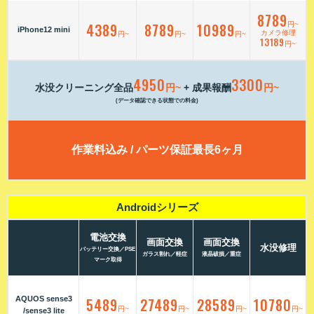
8789
4389
8789
10989
円~
iPhone12 mini
カメラ修理
円~
円~
円~
13189
円~
4950
3300
水没クリーニング全品
円~
+ 成果報酬
円~
(データ確認できる状態での料金)
作業料込み / パーツ保証最長6ヶ月
Androidシリーズ
電池交換
画面交換
画面交換
水没修理
バッテリー交換／PSE
ガラス割れ／軽症
液晶破損／重症
マーク取得
AQUOS sense3
5489
27489
28589
10780
円~
円~
円~
円~
/sense3 lite