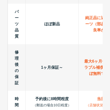
パ
ー
純正品に近い
ツ
ほぼ新品
ーツ（部品）
品
良率が低
質
修
理
最大6ヶ月保
後
1ヶ月保証～
ラブル補償で
の
ぼ無料で修
保
証
時
予約後に8時間程度
当日修
間
（郵送の場合10日程度）
（店舗状況によ