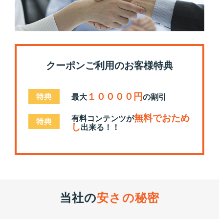
クーポンご利用のお客様特典
１００００円
最大
の割引
無料でおため
有料コンテンツが
し
出来る！！
当社の
安さの秘密