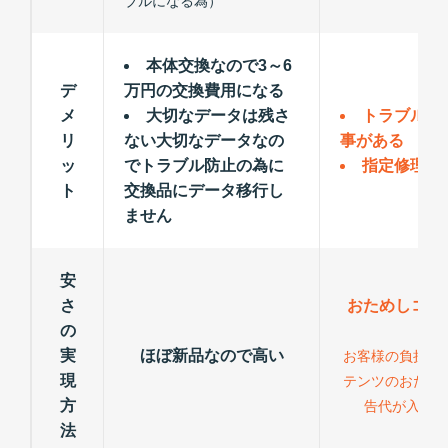
ブルになる為）
本体交換なので3～6
デ
万円の交換費用になる
メ
大切なデータは残さ
トラブルが
リ
ない大切なデータなの
事がある
ッ
でトラブル防止の為に
指定修理以
ト
交換品にデータ移行し
ません
安
さ
おためしコン
の
力
実
ほぼ新品なので高い
お客様の負担が
現
テンツのおため
方
告代が入る為
法