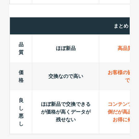
まとめ
品
ほぼ新品
高品質パ
質
価
お客様の協力
交換なので高い
格
でお
良
ほぼ新品で交換できる
コンテンツ手
し
が価格が高くデータが
倒だが高品質
悪
残せない
お得に修理
し