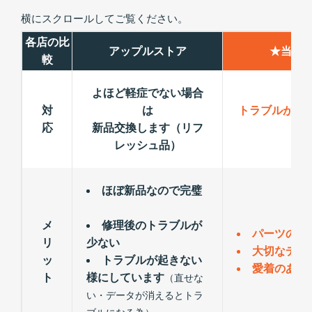
横にスクロールしてご覧ください。
各店の比
アップルストア
★当店
較
よほど軽症でない場合
対
は
トラブルが出
応
新品交換します（リフ
レッシュ品）
ほぼ新品なので完璧
メ
修理後のトラブルが
パーツの交
リ
少ない
大切なデー
ッ
トラブルが起きない
愛着のある
ト
様にしています
（直せな
い・データが消えるとトラ