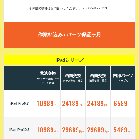
その他の機種はお問合わせください。（
050-5482-3733
）
作業料込み / パーツ保証ヶ月
iPadシリーズ
電池交換
画面交換
画面交換
内部パーツ
バッテリー交換／PSE
ガラス割れ／軽症
液晶破損／重症
トラブル
マーク取得
10989
24189
24189
6589
iPad Pro9.7
円~
円~
円~
円~
10989
29689
29689
5489
iPad Pro10.5
円~
円~
円~
円~