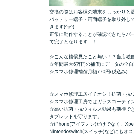
交換の際はお客様の端末をしっかりと
バッテリー端子・画面端子を取り外し
きます(^o^)
正常に動作することが確認できたらパ
て完了となります！！
☆こんな補償見たこと無い！？当店独
☆年間最大6万円の補償にデータの全
☆スマホ修理補償月額770円(税込み)
☆スマホ修理工房イチオシ！抗菌・抗
☆スマホ修理工房ではガラスコーティ
☆高い抗菌・抗ウィルス効果も期待で
タブレットを守ります。
☆iPhone(アイフォン)だけでなく、Xpe
Nintendoswitch(スイッチ)などにも