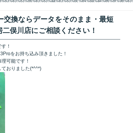
%83%83%e3%83%86%e3%83%aa%e3%83%bc%e4%ba%a4%e6%8f%9b%e
ッテリー交換ならデータをそのまま・最短
房二俣川店にご相談ください！
です！
13Proをお持ち込み頂きました！
修理可能です！
りました(*^^*)