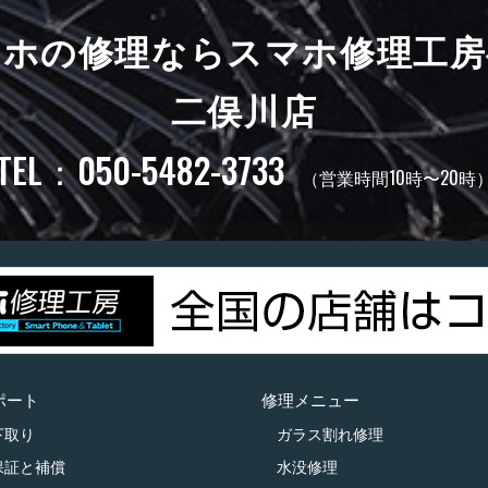
マホの修理ならスマホ修理工房
二俣川店
TEL：050-5482-3733
（営業時間10時〜20時
ポート
修理メニュー
下取り
ガラス割れ修理
保証と補償
水没修理