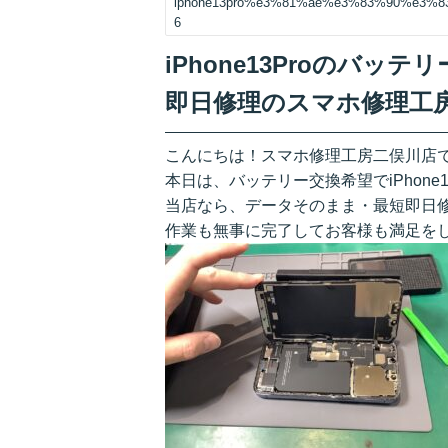
iphone13pro%e3%81%ae%e3%83%90%e3
6
iPhone13Proのバ
即日修理のスマホ修理工
こんにちは！スマホ修理工房二俣川店
本日は、バッテリー交換希望でiPhone
当店なら、データそのまま・最短即日
作業も無事に完了してお客様も満足をしてお