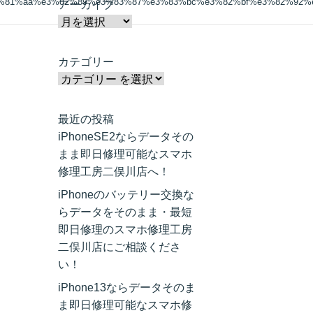
3%81%aa%e3%82%89%e3%83%87%e3%83%bc%e3%82%bf%e3%82%92%
アーカイブ
カテゴリー
最近の投稿
iPhoneSE2ならデータその
まま即日修理可能なスマホ
修理工房二俣川店へ！
iPhoneのバッテリー交換な
らデータをそのまま・最短
即日修理のスマホ修理工房
二俣川店にご相談くださ
い！
iPhone13ならデータそのま
ま即日修理可能なスマホ修