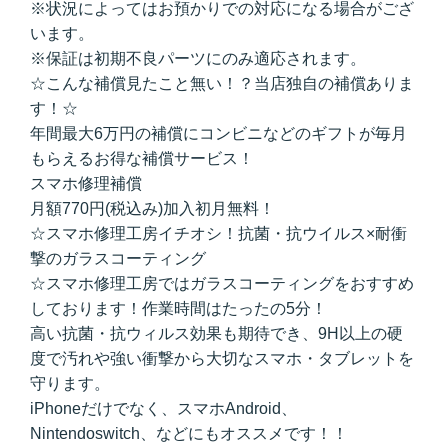
※状況によってはお預かりでの対応になる場合がござ
います。
※保証は初期不良パーツにのみ適応されます。
☆こんな補償見たこと無い！？当店独自の補償ありま
す！☆
年間最大6万円の補償にコンビニなどのギフトが毎月
もらえるお得な補償サービス！
スマホ修理補償
月額770円(税込み)加入初月無料！
☆スマホ修理工房イチオシ！抗菌・抗ウイルス×耐衝
撃のガラスコーティング
☆スマホ
修理工房ではガラスコーティングをおすすめ
しております！作業時間はたったの5分！
高い抗菌・抗ウィルス効果も期待でき、9H以上の硬
度で汚れや強い衝撃から大切なスマホ・タブレットを
守ります。
iPhoneだけでなく、スマホAndroid、
Nintendoswitch、などにもオススメです！！