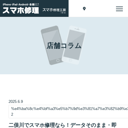
店舗コラム
2025.6.9
%e4%ba%8c%e4%bf%a3%e5%b7%9d%e3%81%a7%e3%82%b9%e
2
二俣川でスマホ修理なら！データそのまま・即