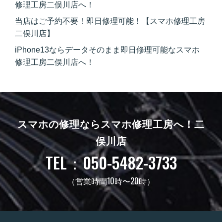
修理工房二俣川店へ！
当店はご予約不要！即日修理可能！【スマホ修理工房
二俣川店】
iPhone13ならデータそのまま即日修理可能なスマホ
修理工房二俣川店へ！
スマホの修理ならスマホ修理工房へ！
二
俣川店
TEL：050-5482-3733
（営業時間10時〜20時）