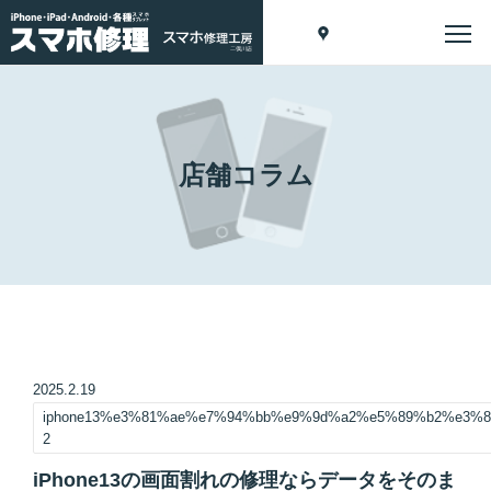
店舗コラム
2025.2.19
iphone13%e3%81%ae%e7%94%bb%e9%9d%a2%e5%89%b2%e3%
2
iPhone13の画面割れの修理ならデータをそのま