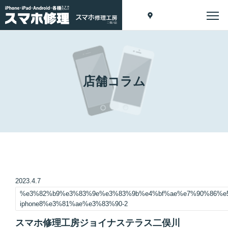
店舗コラム
2023.4.7
%e3%82%b9%e3%83%9e%e3%83%9b%e4%bf%ae%e7%90%86%e
iphone8%e3%81%ae%e3%83%90-2
スマホ修理工房ジョイナステラス二俣川