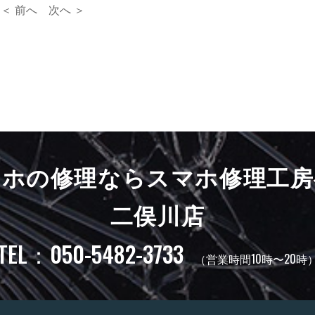
＜ 前へ
次へ ＞
マホの修理ならスマホ修理工房
二俣川店
TEL：050-5482-3733
（営業時間10時〜20時