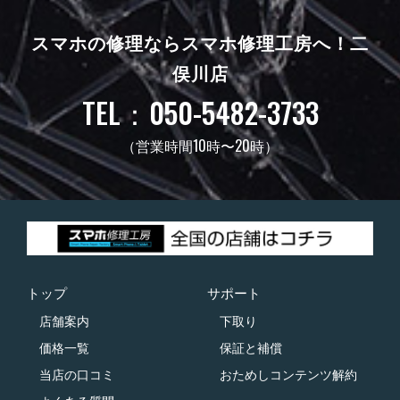
スマホの修理ならスマホ修理工房へ！
二
俣川店
TEL：050-5482-3733
（営業時間10時〜20時）
トップ
サポート
店舗案内
下取り
価格一覧
保証と補償
当店の口コミ
おためしコンテンツ解約